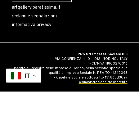
artgallery.paratissima.it
reclami e segnalazioni
informativa privacy
PRS Srl Impresa Sociale ICC
- VIA CONFIENZA n. 10 - 10121, TORINO, ITALY
- CF/PIVA 11800270016
- Iscritta al Registro delle imprese di Torino, nella sezione speciale in
qualità di impresa Sociale N. REA TO - 1242095
IT
- Capitale Sociale sottoscritto 131.868,13€ i.v.
-
Amministrazione trasparente