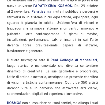
La ventunesima edizione di Paratissima apre le porte a un
nuovo universo:
PARATIXXIMA KOSMOS
. Dal 29 ottobre
al 2 novembre,
Paratissima
invita il pubblico a perdersi e
ritrovarsi in un sistema in cui ogni artista, ogni opera, ogni
sguardo è pianeta in orbita. Un’atmosfera di visioni e
linguaggi che si muove attorno a un centro armonico e
pulsante: l’arte contemporanea. 5 giorni di mostre,
installazioni, performance, talk e incontri in cui l’arte
diventa forza gravitazionale, capace di attrarre,
trasformare e generare.
Il cuore nevralgico sarà il
Real Collegio di Moncalieri
,
luogo storico e monumentale che diventa contenitore
dinamico di creatività. Le sue geometrie e proporzioni,
fatte di ordine e memoria, accolgono un presente che vibra
di visioni artistiche contemporanee. Qui, oltre 350 artisti
daranno vita a un percorso che attraversa arti visive,
sperimentazioni digitali ed esperienze immersive.
KOSMOS
non si esaurisce nei suoi confini, ma allarga i suoi