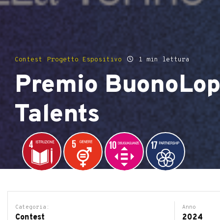
Contest
Progetto Espositivo
1 min lettura
Premio BuonoLop
Talents
Categoria:
Anno
Contest
2024