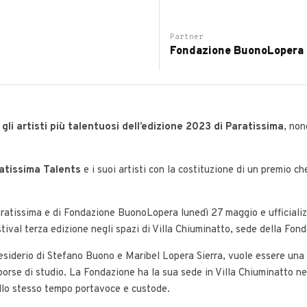
Partner
Fondazione BuonoLopera
gli artisti più talentuosi dell’edizione 2023 di Paratissima
, no
atissima Talents
e i suoi artisti con la costituzione di un premio ch
i Paratissima e di Fondazione BuonoLopera lunedì 27 maggio e ufficia
al terza edizione negli spazi di Villa Chiuminatto, sede della Fondaz
iderio di Stefano Buono e Maribel Lopera Sierra, vuole essere una fu
i borse di studio. La Fondazione ha la sua sede in Villa Chiuminatto ne
allo stesso tempo portavoce e custode.