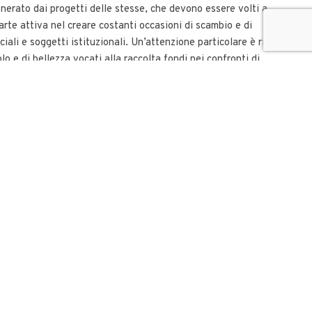
enerato dai progetti delle stesse, che devono essere volti a
 parte attiva nel creare costanti occasioni di scambio e di
iali e soggetti istituzionali. Un’attenzione particolare è rivolta
o e di bellezza vocati alla raccolta fondi nei confronti di
pere
ma