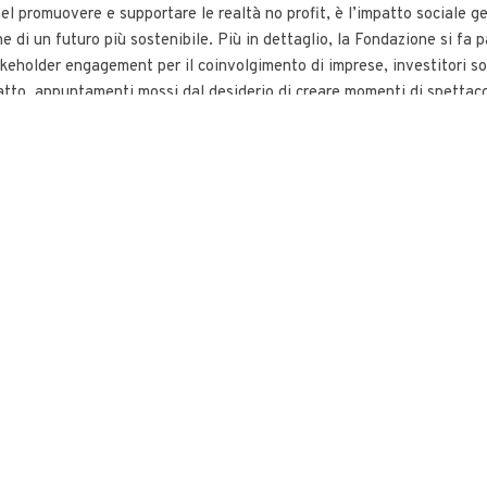
el promuovere e supportare le realtà no profit, è l’impatto sociale g
one di un futuro più sostenibile. Più in dettaglio, la Fondazione si fa
takeholder engagement per il coinvolgimento di imprese, investitori soc
natto, appuntamenti mossi dal desiderio di creare momenti di spettacol
ST
LINKEDIN
EMAIL
L'E-commerce di O
d'Arte di Paratissi