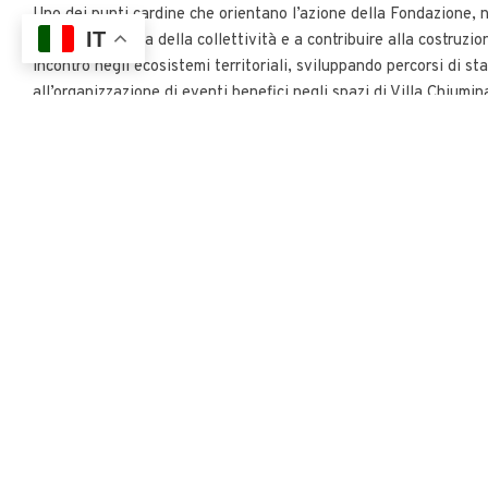
Uno dei punti cardine che orientano l’azione della Fondazione, n
IT
migliorare la vita della collettività e a contribuire alla costruzi
incontro negli ecosistemi territoriali, sviluppando percorsi di s
all’organizzazione di eventi benefici negli spazi di Villa Chiumi
progetti sociali particolarmente meritevoli.
CONDIVIDI
FACEBOOK
TWITTER
PINTERE
VISITA