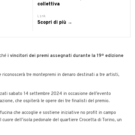
collettiva
Link
Scopri di più →
nché
i vincitori dei premi assegnati durante la 19º edizione
e riconoscerà tre montepremi in denaro destinati a tre artisti,
lizzati sabato 14 settembre 2024 in occasione dell’evento
ione, che ospiterà le opere dei tre finalisti del premio.
cina che accoglie e sostiene iniziative no profit in campo
l cuore dell’isola pedonale del quartiere Crocetta di Torino, un