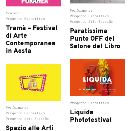
Performance
Contest
Progetto Espositivo
Progetto Espositivo
Progetto Site Specific
Tramà – Festival
Paratissima
di Arte
Punto OFF del
Contemporanea
Salone del Libro
in Aosta
Progetto Espositivo
Performance
Liquida
Progetto Espositivo
Photofestival
Progetto Site Specific
Spazio alle Arti