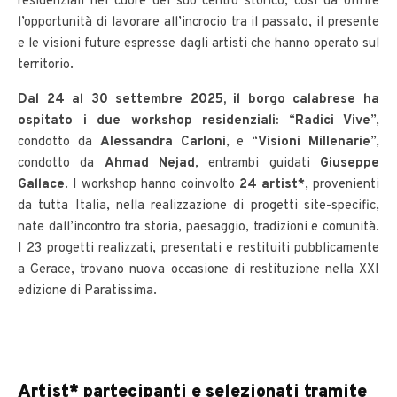
residenziali nel cuore del suo centro storico, così da offrire
l’opportunità di lavorare all’incrocio tra il passato, il presente
e le visioni future espresse dagli artisti che hanno operato sul
territorio.
Dal 24 al 30 settembre 2025, il borgo calabrese ha
ospitato i due workshop residenziali:
“
Radici Vive
”,
condotto da
Alessandra Carloni
, e “
Visioni Millenarie
”,
condotto da
Ahmad Nejad
, entrambi guidati
Giuseppe
Gallace
. I workshop hanno coinvolto
24 artist*
, provenienti
da tutta Italia, nella realizzazione di progetti site-specific,
nate dall’incontro tra storia, paesaggio, tradizioni e comunità.
I 23 progetti realizzati, presentati e restituiti pubblicamente
a Gerace, trovano nuova occasione di restituzione nella XXI
edizione di Paratissima.
Artist* partecipanti e selezionati tramite