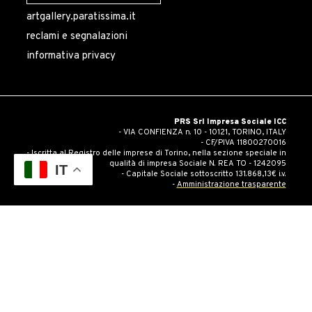
artgallery.paratissima.it
reclami e segnalazioni
informativa privacy
PRS Srl Impresa Sociale ICC
- VIA CONFIENZA n. 10 - 10121, TORINO, ITALY
- CF/PIVA 11800270016
- Iscritta al Registro delle imprese di Torino, nella sezione speciale in
qualità di impresa Sociale N. REA TO - 1242095
IT
- Capitale Sociale sottoscritto 131.868,13€ i.v.
-
Amministrazione trasparente