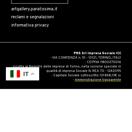
artgallery.paratissima.it
reclami e segnalazioni
informativa privacy
PRS Srl Impresa Sociale ICC
- VIA CONFIENZA n. 10 - 10121, TORINO, ITALY
- CF/PIVA 11800270016
- Iscritta al Registro delle imprese di Torino, nella sezione speciale in
qualità di impresa Sociale N. REA TO - 1242095
IT
- Capitale Sociale sottoscritto 131.868,13€ i.v.
-
Amministrazione trasparente