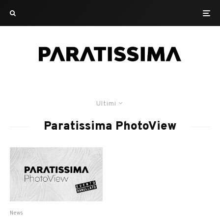
Ultimi
Paratissima PhotoView
News