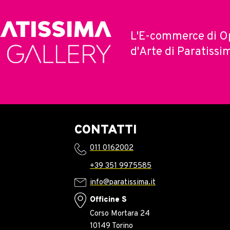
L'E-commerce di O
d'Arte di Paratissi
CONTATTI
011 0162002
+39 351 9975585
info@paratissima.it
Officine S
Corso Mortara 24
10149 Torino