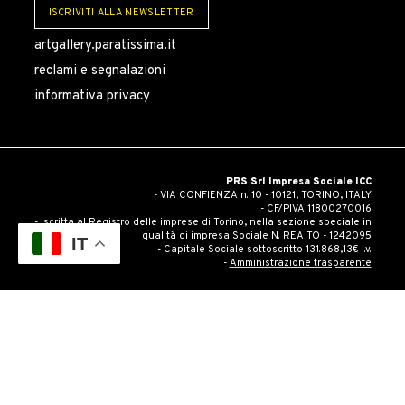
ISCRIVITI ALLA NEWSLETTER
artgallery.paratissima.it
reclami e segnalazioni
informativa privacy
PRS Srl Impresa Sociale ICC
- VIA CONFIENZA n. 10 - 10121, TORINO, ITALY
- CF/PIVA 11800270016
- Iscritta al Registro delle imprese di Torino, nella sezione speciale in
qualità di impresa Sociale N. REA TO - 1242095
IT
- Capitale Sociale sottoscritto 131.868,13€ i.v.
-
Amministrazione trasparente