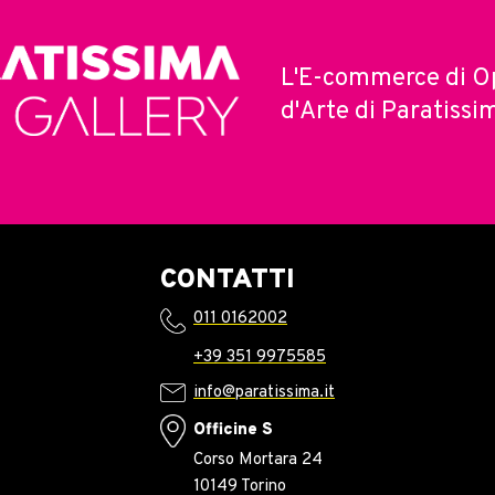
L'E-commerce di O
d'Arte di Paratissi
CONTATTI
011 0162002
+39 351 9975585
info@paratissima.it
Officine S
Corso Mortara 24
10149 Torino