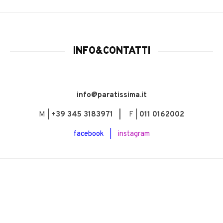
INFO&CONTATTI
info@paratissima.it
M |
+39 345 3183971 |
F |
011 0162002
facebook
|
instagram