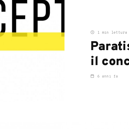
1 min lettura
Parati
il con
6 anni fa