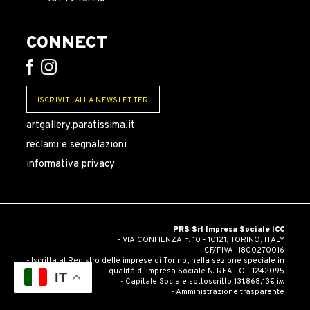
CONNECT
ISCRIVITI ALLA NEWSLETTER
artgallery.paratissima.it
reclami e segnalazioni
informativa privacy
PRS Srl Impresa Sociale ICC
- VIA CONFIENZA n. 10 - 10121, TORINO, ITALY
- CF/PIVA 11800270016
- Iscritta al Registro delle imprese di Torino, nella sezione speciale in
qualità di impresa Sociale N. REA TO - 1242095
IT
- Capitale Sociale sottoscritto 131.868,13€ i.v.
-
Amministrazione trasparente