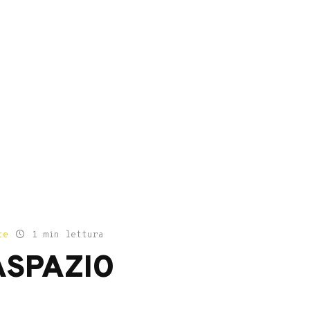
te
1 min lettura
ASPAZIO