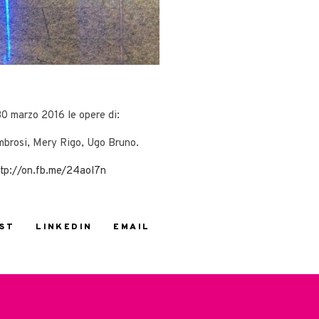
30 marzo 2016 le opere di:
mbrosi, Mery Rigo, Ugo Bruno.
ttp://on.fb.me/24aol7n
ST
LINKEDIN
EMAIL