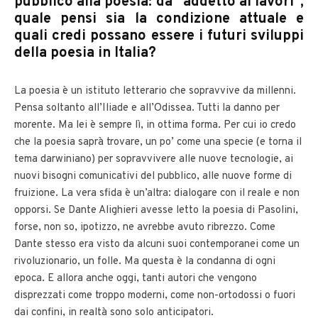
pubblico alla poesia: da “addetto ai lavori”,
quale pensi sia la condizione attuale e
quali credi possano essere i futuri sviluppi
della poesia in Italia?
La poesia è un istituto letterario che sopravvive da millenni.
Pensa soltanto all’Iliade e all’Odissea. Tutti la danno per
morente. Ma lei è sempre lì, in ottima forma. Per cui io credo
che la poesia saprà trovare, un po’ come una specie (e torna il
tema darwiniano) per sopravvivere alle nuove tecnologie, ai
nuovi bisogni comunicativi del pubblico, alle nuove forme di
fruizione. La vera sfida è un’altra: dialogare con il reale e non
opporsi. Se Dante Alighieri avesse letto la poesia di Pasolini,
forse, non so, ipotizzo, ne avrebbe avuto ribrezzo. Come
Dante stesso era visto da alcuni suoi contemporanei come un
rivoluzionario, un folle. Ma questa è la condanna di ogni
epoca. E allora anche oggi, tanti autori che vengono
disprezzati come troppo moderni, come non-ortodossi o fuori
dai confini, in realtà sono solo anticipatori.