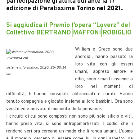
partecipazione gratuita durante la 17°
edizione di Paratissima
Torino nel 2021.
Si aggiudica il Premio l’opera
“Loverz” del
Collettivo BERTRAND|MAFFONI|ROBIGLIO
William e Grace sono due
androidi, hanno passato la
loro vita con gli esseri
sistema informatico, 2020, 25x80x14
umani, appreso amore e
cm
odio, sono rimasti insieme a
loro nei momenti di
difficoltà, li hanno consolati, abbracciati e curati. Hanno
tenuto compagnia e giocato insieme ai loro bambini. Ora sono
vecchi ed è arrivato il momento della pensione.
I circuiti di cui sono composti non sono più solo silicio e viti,
hanno preso vita, si sono antropomorfizzati. I codici che li
rendono veri ora cercano un modo che li renda umani. L’uomo
è il modello, cercano di essere come lui in ogni aspetto, da