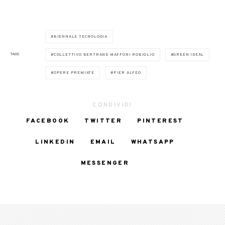
BIENNALE TECNOLOGIA
TAGS
COLLETTIVO BERTRAND MAFFONI ROBIGLIO
GREEN IDEAL
OPERE PREMIATE
PIER ALFEO
CONDIVIDI
FACEBOOK
TWITTER
PINTEREST
LINKEDIN
EMAIL
WHATSAPP
MESSENGER