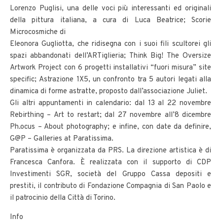
Lorenzo Puglisi, una delle voci più interessanti ed originali
della pittura italiana, a cura di Luca Beatrice; Scorie
Microcosmiche di
Eleonora Gugliotta, che ridisegna con i suoi fili scultorei gli
spazi abbandonati dell’ARTiglieria; Think Big! The Oversize
Artwork Project con 6 progetti installativi “fuori misura” site
specific; Astrazione 1X5, un confronto tra 5 autori legati alla
dinamica di forme astratte, proposto dall’associazione Juliet.
Gli altri appuntamenti in calendario: dal 13 al 22 novembre
Rebirthing – Art to restart; dal 27 novembre all’8 dicembre
Ph.ocus – About photography; e infine, con date da definire,
G@P – Galleries at Paratissima.
Paratissima è organizzata da PRS. La direzione artistica è di
Francesca Canfora. È realizzata con il supporto di CDP
Investimenti SGR, società del Gruppo Cassa depositi e
prestiti, il contributo di Fondazione Compagnia di San Paolo e
il patrocinio della Città di Torino.
Info