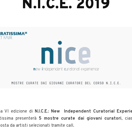
N.I.C.E. 2019
la VI edizione di
N.I.C.E.: New Independent Curatorial Experi
tissima presenterà
5 mostre curate dai giovani curatori
, cia
sta da artisti selezionati tramite call.