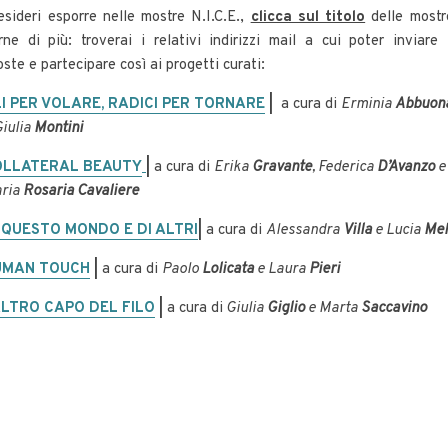
esideri esporre nelle mostre N.I.C.E.,
clicca sul titolo
delle mostr
rne di più: troverai i relativi indirizzi mail a cui poter inviare 
ste e partecipare così ai progetti curati:
I PER VOLARE, RADICI PER TORNARE
|
a cura di
Erminia
Abbuon
Giulia
Montini
OLLATERAL BEAUTY
|
a cura di
Erika
Gravante
, Federica
D’Avanzo
e
ria
Rosaria Cavaliere
 QUESTO MONDO E DI ALTRI
|
a cura di
Alessandra
Villa
e Lucia
Mel
UMAN TOUCH
|
a cura di
Paolo
Lolicata
e Laura
Pieri
ALTRO CAPO DEL FILO
|
a cura di
Giulia
Giglio
e Marta
Saccavino