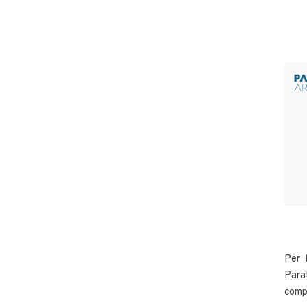
Per 
Para
compo