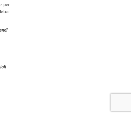
e per
letue
andi
ioli