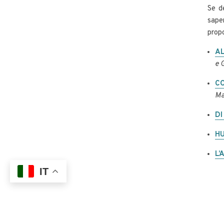
Se d
sape
propo
AL
e 
C
Ma
DI
H
L’
IT