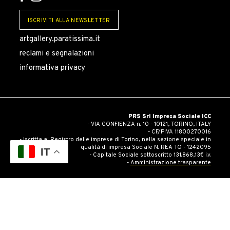
ISCRIVITI ALLA NEWSLETTER
artgallery.paratissima.it
reclami e segnalazioni
informativa privacy
PRS Srl Impresa Sociale ICC
- VIA CONFIENZA n. 10 - 10121, TORINO, ITALY
- CF/PIVA 11800270016
- Iscritta al Registro delle imprese di Torino, nella sezione speciale in
qualità di impresa Sociale N. REA TO - 1242095
IT
- Capitale Sociale sottoscritto 131.868,13€ i.v.
-
Amministrazione trasparente