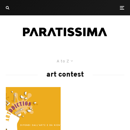
A to Z
art contest