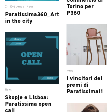
Commercio di
Torino per
In Evidenza
News
P360
Paratissima360_Art
in the city
News
I vincitori dei
premi di
News
Paratissima11
Skopje e Lisboa:
Paratissima open
call