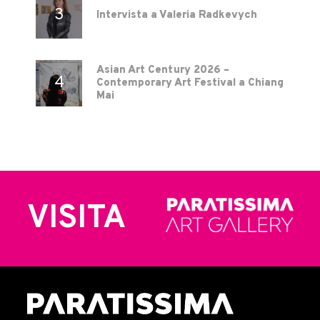
Intervista a Valeria Radkevych
Asian Art Century 2026 –
Contemporary Art Festival a Chiang
Mai
VISITA