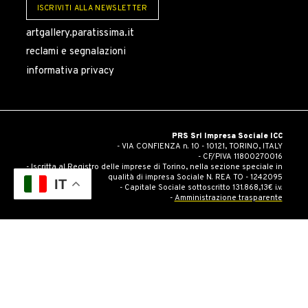
ISCRIVITI ALLA NEWSLETTER
artgallery.paratissima.it
reclami e segnalazioni
informativa privacy
PRS Srl Impresa Sociale ICC
- VIA CONFIENZA n. 10 - 10121, TORINO, ITALY
- CF/PIVA 11800270016
- Iscritta al Registro delle imprese di Torino, nella sezione speciale in
qualità di impresa Sociale N. REA TO - 1242095
IT
- Capitale Sociale sottoscritto 131.868,13€ i.v.
-
Amministrazione trasparente