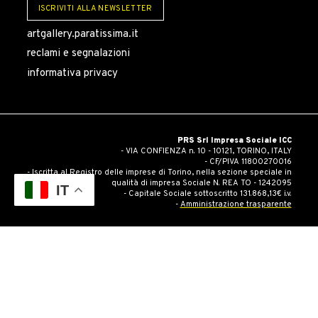
ISCRIVITI ALLA NEWSLETTER
artgallery.paratissima.it
reclami e segnalazioni
informativa privacy
PRS Srl Impresa Sociale ICC
- VIA CONFIENZA n. 10 - 10121, TORINO, ITALY
- CF/PIVA 11800270016
- Iscritta al Registro delle imprese di Torino, nella sezione speciale in
qualità di impresa Sociale N. REA TO - 1242095
IT
- Capitale Sociale sottoscritto 131.868,13€ i.v.
-
Amministrazione trasparente