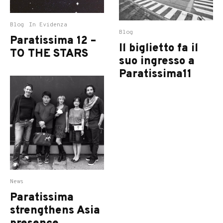
Blog
In Evidenza
Blog
Paratissima 12 –
Il biglietto fa il
TO THE STARS
suo ingresso a
Paratissima11
News
Paratissima
strengthens Asia