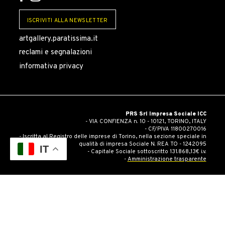
ISCRIVITI ALLA NEWSLETTER
artgallery.paratissima.it
reclami e segnalazioni
informativa privacy
PRS Srl Impresa Sociale ICC
- VIA CONFIENZA n. 10 - 10121, TORINO, ITALY
- CF/PIVA 11800270016
- Iscritta al Registro delle imprese di Torino, nella sezione speciale in
qualità di impresa Sociale N. REA TO - 1242095
IT
- Capitale Sociale sottoscritto 131.868,13€ i.v.
-
Amministrazione trasparente