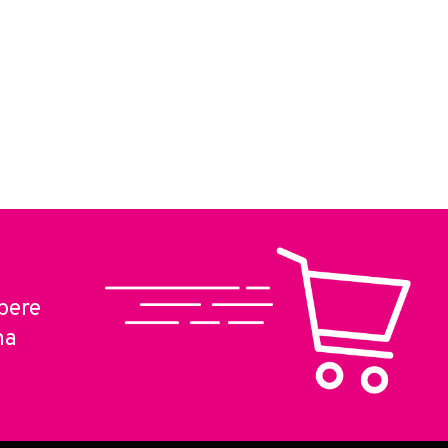
pere
ma