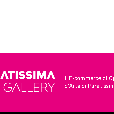
L'E-commerce di O
d'Arte di Paratissi