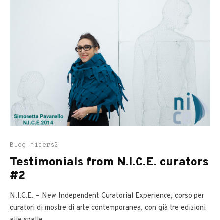
Blog
nicers2
Testimonials from N.I.C.E. curators
#2
N.I.C.E. – New Independent Curatorial Experience, corso per
curatori di mostre di arte contemporanea, con già tre edizioni
alle spalle...