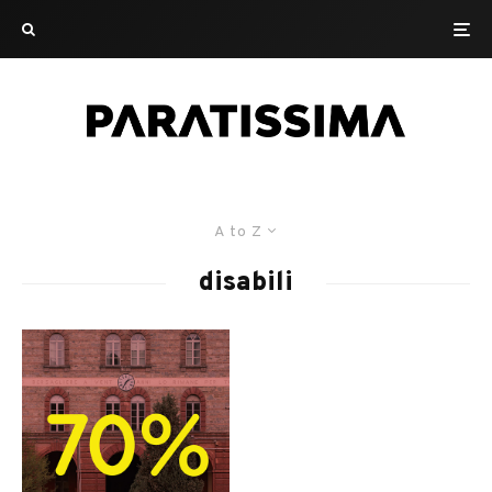
A to Z
disabili