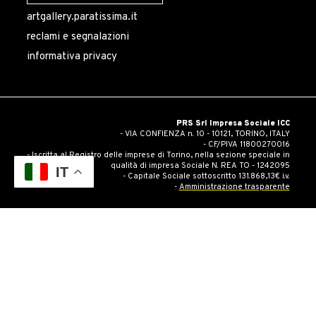
artgallery.paratissima.it
reclami e segnalazioni
informativa privacy
PRS Srl Impresa Sociale ICC
- VIA CONFIENZA n. 10 - 10121, TORINO, ITALY
- CF/PIVA 11800270016
- Iscritta al Registro delle imprese di Torino, nella sezione speciale in
qualità di impresa Sociale N. REA TO - 1242095
IT
- Capitale Sociale sottoscritto 131.868,13€ i.v.
-
Amministrazione trasparente