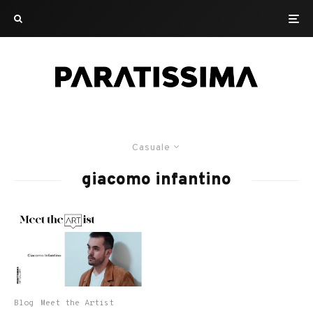
Casuale
giacomo infantino
Blog
Meet the Artist