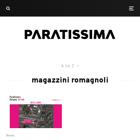
A to Z
magazzini romagnoli
News