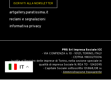
ISCRIVITI ALLA NEWSLETTER
artgallery.paratissima.it
reclami e segnalazioni
informativa privacy
PRS Srl Impresa Sociale ICC
- VIA CONFIENZA n. 10 - 10121, TORINO, ITALY
- CF/PIVA 11800270016
- Iscritta al Registro delle imprese di Torino, nella sezione speciale in
qualità di impresa Sociale N. REA TO - 1242095
IT
- Capitale Sociale sottoscritto 131.868,13€ i.v.
-
Amministrazione trasparente