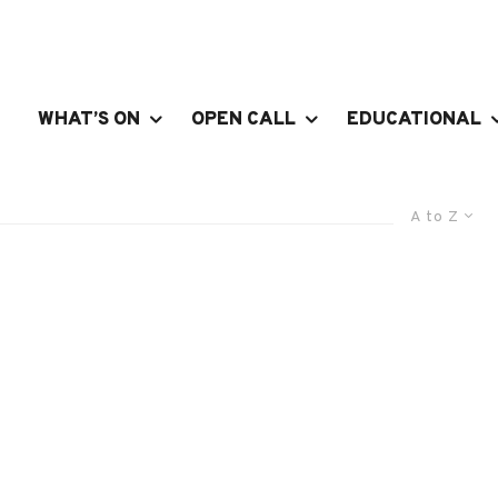
WHAT’S ON
OPEN CALL
EDUCATIONAL
A to Z