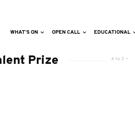
WHAT’S ON
OPEN CALL
EDUCATIONAL
lent Prize
A to Z