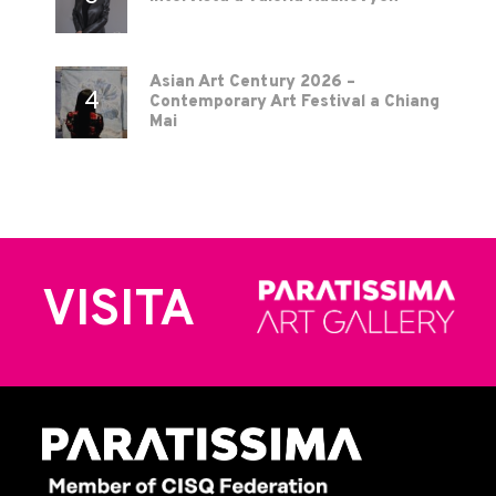
Asian Art Century 2026 –
Contemporary Art Festival a Chiang
Mai
VISITA