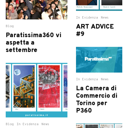
In Evidenza
News
ART ADVICE
Blog
#9
Paratissima360 vi
aspetta a
settembre
In Evidenza
News
La Camera di
Commercio di
Torino per
P360
Blog
In Evidenza
News