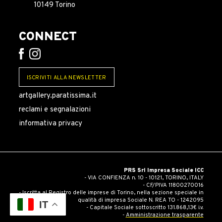
10149 Torino
CONNECT
ISCRIVITI ALLA NEWSLETTER
artgallery.paratissima.it
reclami e segnalazioni
informativa privacy
PRS Srl Impresa Sociale ICC
- VIA CONFIENZA n. 10 - 10121, TORINO, ITALY
- CF/PIVA 11800270016
- Iscritta al Registro delle imprese di Torino, nella sezione speciale in
qualità di impresa Sociale N. REA TO - 1242095
IT
- Capitale Sociale sottoscritto 131.868,13€ i.v.
-
Amministrazione trasparente