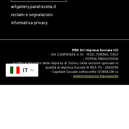
artgallery.paratissima.it
reclami e segnalazioni
informativa privacy
PRS Srl Impresa Sociale ICC
- VIA CONFIENZA n. 10 - 10121, TORINO, ITALY
- CF/PIVA 11800270016
- Iscritta al Registro delle imprese di Torino, nella sezione speciale in
qualità di impresa Sociale N. REA TO - 1242095
IT
- Capitale Sociale sottoscritto 131.868,13€ i.v.
-
Amministrazione trasparente