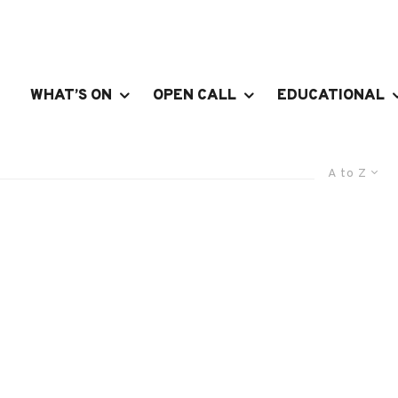
WHAT’S ON
OPEN CALL
EDUCATIONAL
A to Z