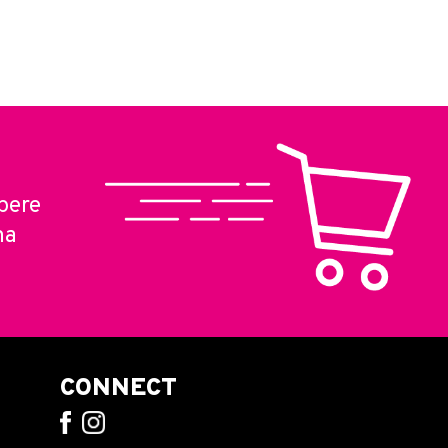
pere
ma
CONNECT