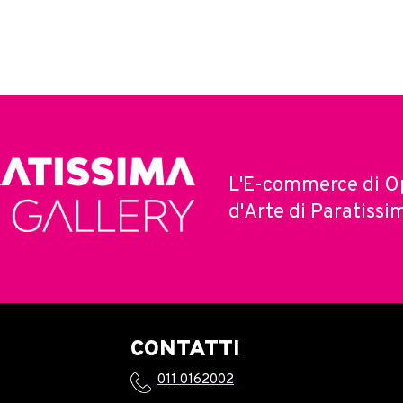
L'E-commerce di O
d'Arte di Paratissi
CONTATTI
011 0162002