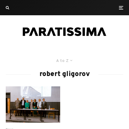
A to Z
robert gligorov