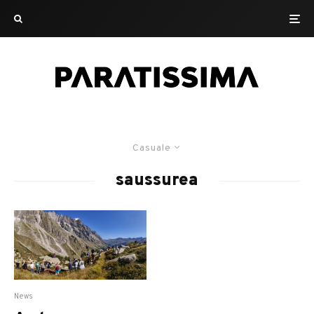
Casuale
saussurea
News