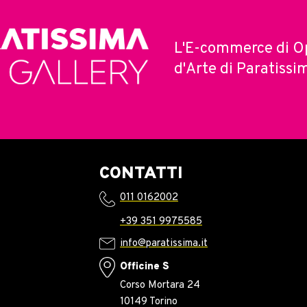
L'E-commerce di O
d'Arte di Paratissi
CONTATTI
011 0162002
+39 351 9975585
info@paratissima.it
Officine S
Corso Mortara 24
10149 Torino