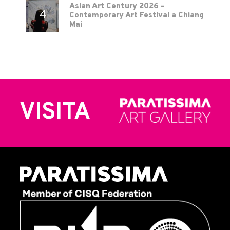
Asian Art Century 2026 –
Contemporary Art Festival a Chiang
Mai
VISITA