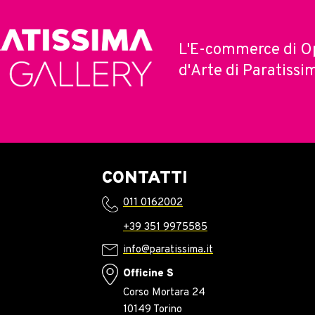
L'E-commerce di O
d'Arte di Paratissi
CONTATTI
011 0162002
+39 351 9975585
info@paratissima.it
Officine S
Corso Mortara 24
10149 Torino