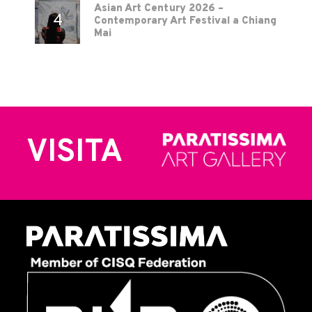
Asian Art Century 2026 –
Contemporary Art Festival a Chiang
Mai
VISITA