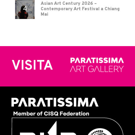
Asian Art Century 2026 –
Contemporary Art Festival a Chiang
Mai
VISITA