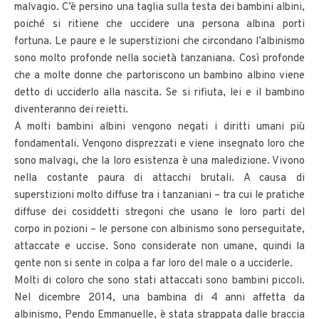
malvagio. C’è persino una taglia sulla testa dei bambini albini,
poiché si ritiene che uccidere una persona albina porti
fortuna. Le paure e le superstizioni che circondano l’albinismo
sono molto profonde nella società tanzaniana. Così profonde
che a molte donne che partoriscono un bambino albino viene
detto di ucciderlo alla nascita. Se si rifiuta, lei e il bambino
diventeranno dei reietti.
A molti bambini albini vengono negati i diritti umani più
fondamentali. Vengono disprezzati e viene insegnato loro che
sono malvagi, che la loro esistenza è una maledizione. Vivono
nella costante paura di attacchi brutali. A causa di
superstizioni molto diffuse tra i tanzaniani – tra cui le pratiche
diffuse dei cosiddetti stregoni che usano le loro parti del
corpo in pozioni – le persone con albinismo sono perseguitate,
attaccate e uccise. Sono considerate non umane, quindi la
gente non si sente in colpa a far loro del male o a ucciderle.
Molti di coloro che sono stati attaccati sono bambini piccoli.
Nel dicembre 2014, una bambina di 4 anni affetta da
albinismo, Pendo Emmanuelle, è stata strappata dalle braccia