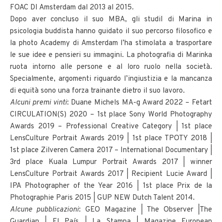
FOAC DI Amsterdam dal 2013 al 2015.
Dopo aver concluso il suo MBA, gli studiI di Marina in
psicologia buddista hanno guidato il suo percorso filosofico e
la photo Academy di Amsterdam l’ha stimolata a trasportare
le sue idee e pensieri su immagini. La photografia di Marinka
ruota intorno alle persone e al loro ruolo nella società.
Specialmente, argomenti riguardo l’ingiustizia e la mancanza
di equità sono una forza trainante dietro il suo lavoro.
Alcuni premi vinti
: Duane Michels MA-g Award 2022 – Fetart
CIRCULATION(S) 2020 – 1st place Sony World Photography
Awards 2019 – Professional Creative Category | 1st place
LensCulture Portrait Awards 2019 | 1st place TPOTY 2018 |
1st place Zilveren Camera 2017 – International Documentary |
3rd place Kuala Lumpur Portrait Awards 2017 | winner
LensCulture Portrait Awards 2017 | Recipient Lucie Award |
IPA Photographer of the Year 2016 | 1st place Prix de la
Photographie Paris 2015 | GUP NEW Dutch Talent 2014.
Alcune pubblicazioni
: GEO Magazine | The Observer |The
Guardian | El País | La Stampa | Magazine European