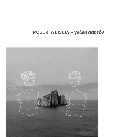
ROBERTA LISCIA – γνῶθι σαυτόν