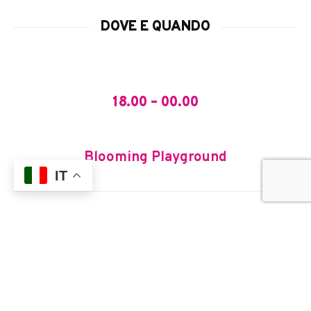
DOVE E QUANDO
18.00 – 00.00
Blooming Playground
IT
Paratissima Live Night
| a cura di WIRED e
GENAU
Dr.
Cheap
Dj e radio host, “il dottore” abbraccia una visione a 360 della