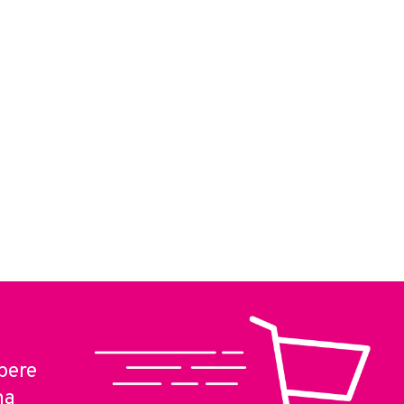
pere
ma