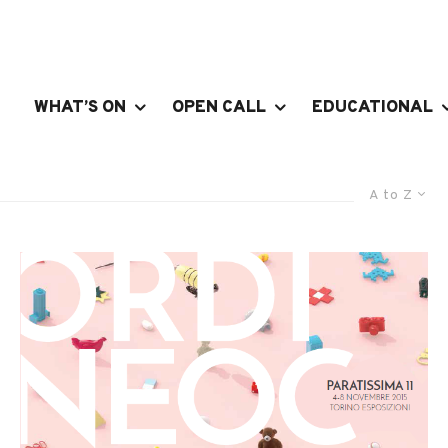
WHAT’S ON
OPEN CALL
EDUCATIONAL
A to Z