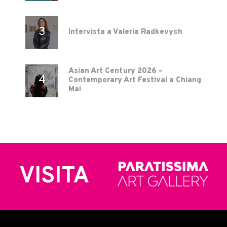
Intervista a Valeria Radkevych
Asian Art Century 2026 –
Contemporary Art Festival a Chiang
Mai
VISITA