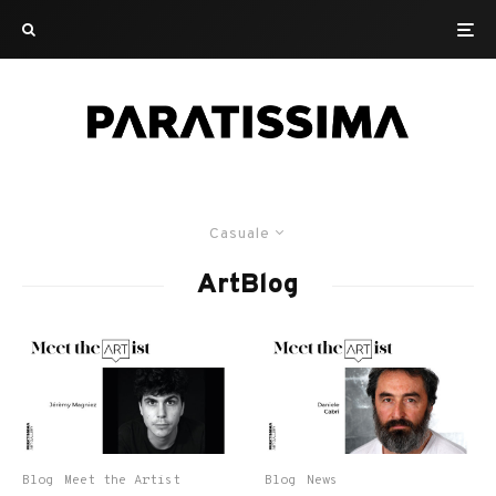
Casuale
ArtBlog
Blog
Meet the Artist
Blog
News