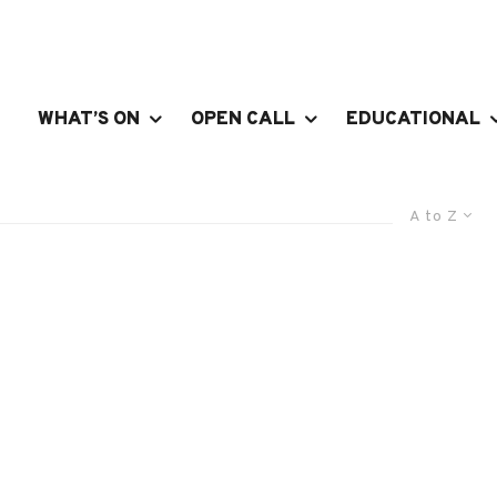
WHAT’S ON
OPEN CALL
EDUCATIONAL
A to Z