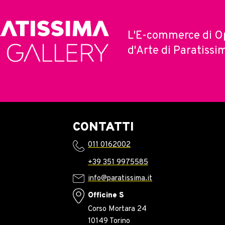
L'E-commerce di O
d'Arte di Paratissi
CONTATTI
011 0162002
+39 351 9975585
info@paratissima.it
Officine S
Corso Mortara 24
10149 Torino