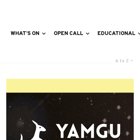
WHAT’S ON
OPEN CALL
EDUCATIONAL
A to Z