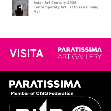
Asian Art Century 2026 –
Contemporary Art Festival a Chiang
Mai
VISITA