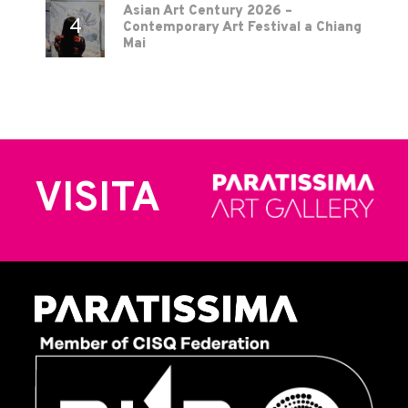
Asian Art Century 2026 –
Contemporary Art Festival a Chiang
Mai
VISITA