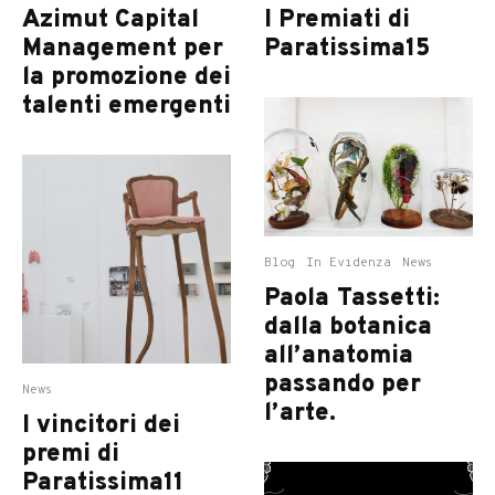
Azimut Capital
I Premiati di
Management per
Paratissima15
la promozione dei
talenti emergenti
Blog
In Evidenza
News
Paola Tassetti:
dalla botanica
all’anatomia
passando per
News
l’arte.
I vincitori dei
premi di
Paratissima11