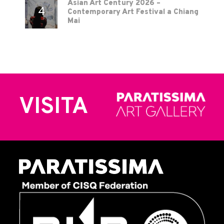
Asian Art Century 2026 –
Contemporary Art Festival a Chiang
Mai
VISITA