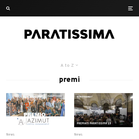
A to Z
premi
News
News