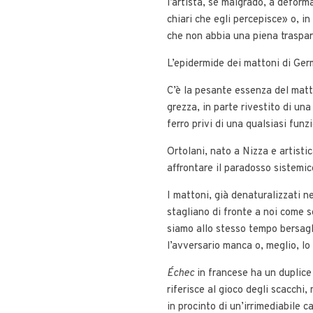
l’artista, sé malgrado, a deforma
chiari che egli percepisce» o, in
che non abbia una piena traspa
L’epidermide dei mattoni di Germ
C’è la pesante essenza del matto
grezza, in parte rivestito di una
ferro privi di una qualsiasi funz
Ortolani, nato a Nizza e artistic
affrontare il paradosso sistemic
I mattoni, già denaturalizzati n
stagliano di fronte a noi come so
siamo allo stesso tempo bersagli
l’avversario manca o, meglio, lo
Échec
in francese ha un duplice
riferisce al gioco degli scacchi,
in procinto di un’irrimediabile 