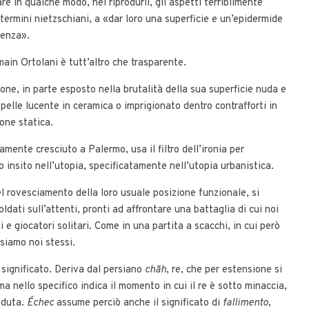
re in qualche modo, nel riprodurli, gli aspetti terribilmente
 termini nietzschiani, a «dar loro una superficie e un’epidermide
renza».
ain Ortolani è tutt’altro che trasparente.
ne, in parte esposto nella brutalità della sua superficie nuda e
 pelle lucente in ceramica o imprigionato dentro contrafforti in
ione statica.
amente cresciuto a Palermo, usa il filtro dell’ironia per
o insito nell’utopia, specificatamente nell’utopia urbanistica.
el rovesciamento della loro usuale posizione funzionale, si
ldati sull’attenti, pronti ad affrontare una battaglia di cui noi
 e giocatori solitari. Come in una partita a scacchi, in cui però
 siamo noi stessi.
 significato. Deriva dal persiano
chāh
, re, che per estensione si
 ma nello specifico indica il momento in cui il re è sotto minaccia,
caduta.
Échec
assume perciò anche il significato di
fallimento
,