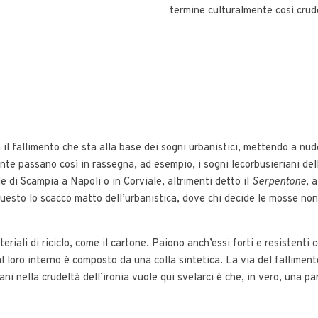
termine culturalmente così crude
a il fallimento che sta alla base dei sogni urbanistici, mettendo a nu
ente passano così in rassegna, ad esempio, i sogni lecorbusieriani dell
le di Scampia a Napoli o in Corviale, altrimenti detto il
Serpentone
, 
questo lo scacco matto dell’urbanistica, dove chi decide le mosse non
eriali di riciclo, come il cartone. Paiono anch’essi forti e resistent
al loro interno è composto da una colla sintetica. La via del fallimen
ni nella crudeltà dell’ironia vuole qui svelarci è che, in vero, una pa