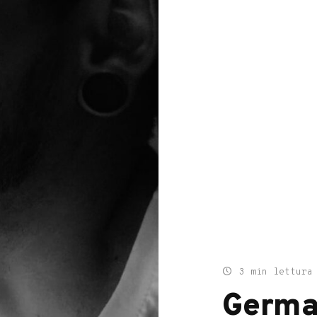
3 min lettura
Germa